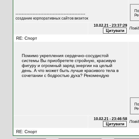
По
---------------------------------------------
Ре
создание корпоративных сайтов визиток
10.02.21 - 23:37:29
Пові
RE: Спорт
Помимо укрепления сердечно-сосудистой
системы Вы приобретете стройную, красивую
фигуру и огромный заряд энергии на целый
день. А что может быть лучше красивого тела в
сочетании с бодростью духа? Рекомендую
По
Ре
10.02.21 - 23:46:58
Пові
RE: Спорт