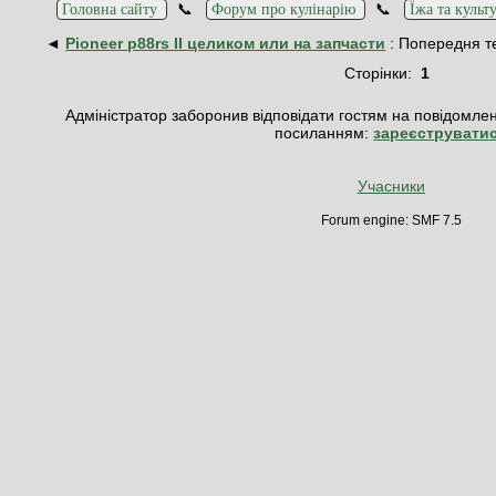
📞
📞
Головна сайту
Форум про кулінарію
Їжа та культ
◄
Pioneer p88rs II целиком или на запчасти
: Попередня т
Сторінки:
1
Адміністратор заборонив відповідати гостям на повідомлен
посиланням:
зареєструвати
Учасники
Forum engine: SMF 7.5