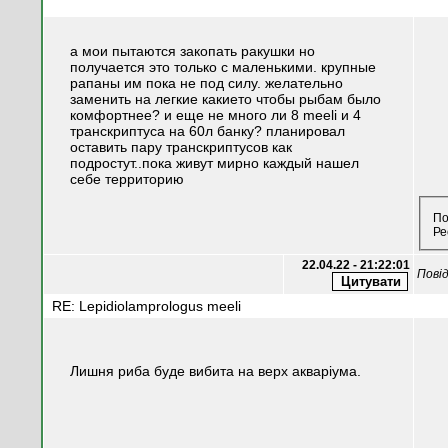
Повідомлення
а мои пытаются закопать ракушки но
получается это только с маленькими. крупные
рапаны им пока не под силу. желательно
заменить на легкие какието чтобы рыбам было
комфортнее? и еще не много ли 8 meeli и 4
транскриптуса на 60л банку? планировал
оставить пару транскриптусов как
подростут..пока живут мирно каждый нашел
себе территорию
По
Ре
22.04.22 - 21:22:01
Пові
RE: Lepidiolamprologus meeli
Лишня риба буде вибита на верх акваріума.