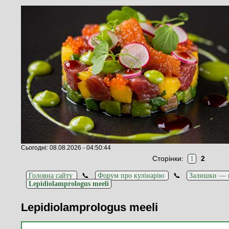
Сьогодні: 08.08.2026 - 04:50:44
Сторінки:
2
1
📞
📞
Головна сайту
Форум про кулінарію
Залишки — в
Lepidiolamprologus meeli
Lepidiolamprologus meeli