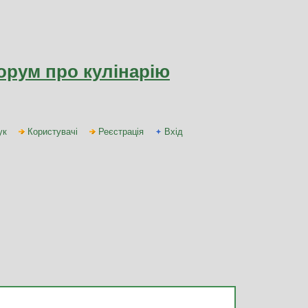
орум про кулінарію
ук
Користувачі
Реєстрація
Вхід
Автор