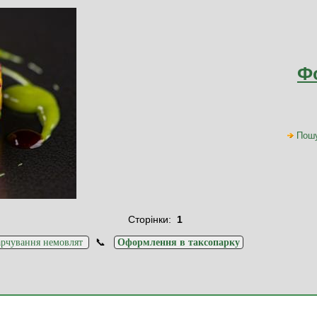
Ф
Пош
Сторінки:
1
📞
рчування немовлят
Оформлення в таксопарку
Повідомлення