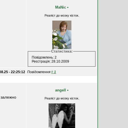
MaNic
•
Реаліст до мозку кісток.
Статистика:
Повідомлень: 2
Реєстрація: 28.10.2009
08.25 - 22:25:12
Повідомлення
#
1
angell
•
, залежно
Реаліст до мозку кісток.