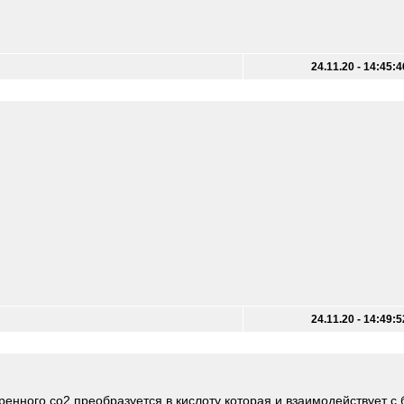
24.11.20 - 14:45:4
.
24.11.20 - 14:49:5
оренного со2 преобразуется в кислоту которая и взаимодействует с