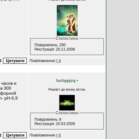
Статистика:
Повідомлень: 290
Реєстрація: 20.11.2008
6
Повідомлення
#
4
luchppjzq
•
 часов и
 в 300
Реаліст до мозку кісток.
осфорной
л- рН-6,9
Статистика:
Повідомлень: 8
Реєстрація: 20.03.2009
1
Повідомлення
#
5