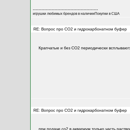
---------------------------------------------
игрушки любимых брендов в наличииПокупки в США
RE: Вопрос про СО2 и гидрокарбонатном буфер
Крапчатые и без СО2 периодически всплывают
RE: Вопрос про СО2 и гидрокарбонатном буфер
при подаче со2 в аквариум только часть раств