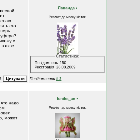
Лаванда
•
авесной
ает
Реаліст до мозку кісток.
 делаю
рять его
еперь
 буфера?
ихожу с
 в акве
Статистика:
Повідомлень: 150
Реєстрація: 28.08.2009
6
Повідомлення
#
1
feniks_an
•
 что надо
том
Реаліст до мозку кісток.
ровел
ю, может