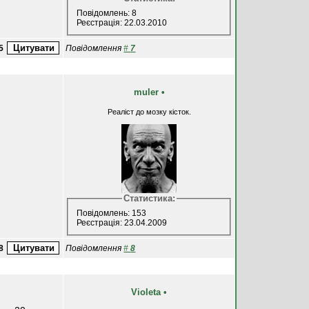
Повідомлень: 8
Реєстрація: 22.03.2010
5
Повідомлення
#
7
muler
•
Реаліст до мозку кісток.
Статистика:
Повідомлень: 153
Реєстрація: 23.04.2009
8
Повідомлення
#
8
Violeta
•