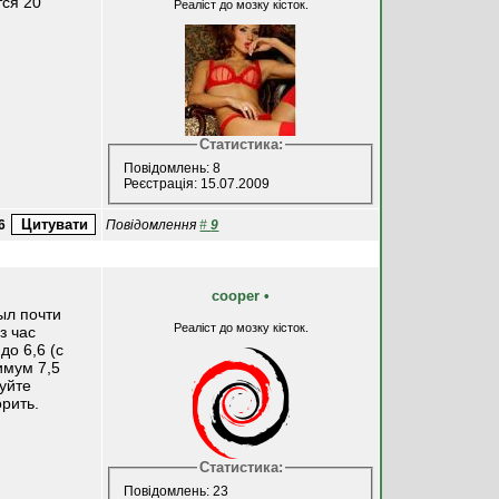
тся 20
Реаліст до мозку кісток.
Статистика:
Повідомлень: 8
Реєстрація: 15.07.2009
6
Повідомлення
#
9
cooper
•
ыл почти
Реаліст до мозку кісток.
з час
до 6,6 (с
имум 7,5
буйте
орить.
Статистика:
Повідомлень: 23