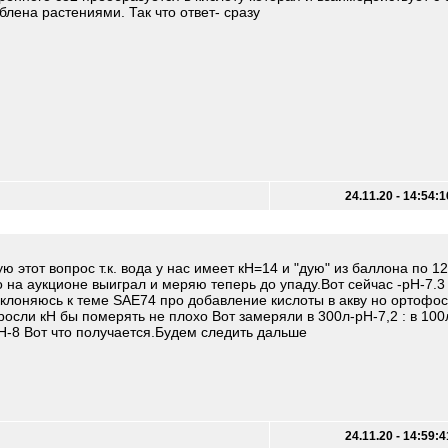
блена растениями. Так что ответ- сразу
24.11.20 - 14:54:1
 этот вопрос т.к. вода у нас имеет кН=14 и "дую" из баллона по 12
о на аукционе выиграл и меряю теперь до упаду.Вот сейчас -рН-7.3
склоняюсь к теме SAE74 про добавление кислоты в акву но ортоф
росли кН бы померять не плохо Вот замеряли в 300л-рН-7,2 : в 100
рН-8 Вот что получается.Будем следить дальше
24.11.20 - 14:59:4