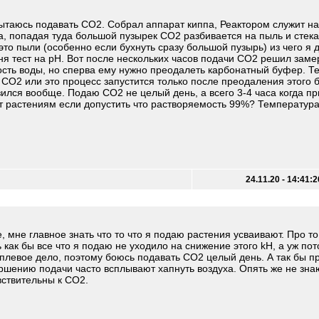
пытаюсь подавать СО2. Собрал аппарат киппа, Реактором служит н
а, попадая туда большой пузырек СО2 разбивается на пыль и стек
 это пыли (особенно если бухнуть сразу большой пузырь) из чего я
ня тест на pH. Вот после нескольких часов подачи СО2 решил заме
сть воды, но сперва ему нужно преодалеть карбонатный буфер. Т
ь СО2 или это процесс запустится только после преодаления этого
ился вообще. Подаю СО2 не целый день, а всего 3-4 часа когда пр
ает растениям если допустить что растворяемость 99%? Температура
24.11.20 - 14:41:2
мне главное знать что то что я подаю растения усваивают. Про то
 как бы все что я подаю не уходило на снижение этого kH, а уж по
плевое дело, поэтому боюсь подавать СО2 целый день. А так бы п
ершению подачи часто всплывают хапнуть воздуха. Опять же не зна
вствительны к СО2.