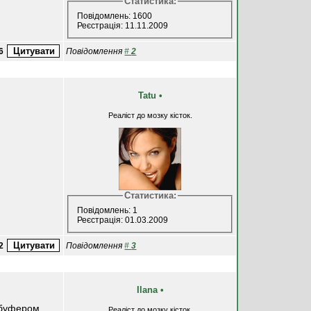
Статистика:
Повідомлень: 1600
Реєстрація: 11.11.2009
6
Повідомлення
#
2
Tatu
•
Реаліст до мозку кісток.
Статистика:
Повідомлень: 1
Реєстрація: 01.03.2009
2
Повідомлення
#
3
Ilana
•
 буфером,
Реаліст до мозку кісток.