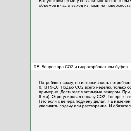
Вот уж с чем не могу согласиться так это с т
объемов в час и выход из помп на поверхност
RE: Вопрос про СО2 и гидрокарбонатном буфер
Потребляет сразу, но интенсивность потреблен
8. КН 9-10. Подаю СО2 всего неделю, только с
примерно. Достигает максимума вечером. При з
8-ми). Отрегулировал подачу СО2. Теперь к ве
(это если с вечера подмену делал. На изменен
увеличить подачу или растворение. И обязател