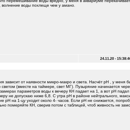
ем что перемешивание воды вредно, у меня в аквариуме перекачивае
ь, волнение воды похлеще чем у амано.
24.11.20 - 15:38:4
ия зависит от наявности микро-макро и света. Насчёт рН , у меня б
о светом (вместе на таймере, свет МГ). Пузыряние начинается чере
амерах параметров воды к вечеру КН падает на 1, а вот рН падал 
черу не допускаю ниже 6,8. С утра рН в районе нейтрального, макс
ие рН на 1-цу уходит около 4- часов. Если рН не снижается, попро
ьно померяйте КН, сверив потом с таблицей, чтоб живность не зам