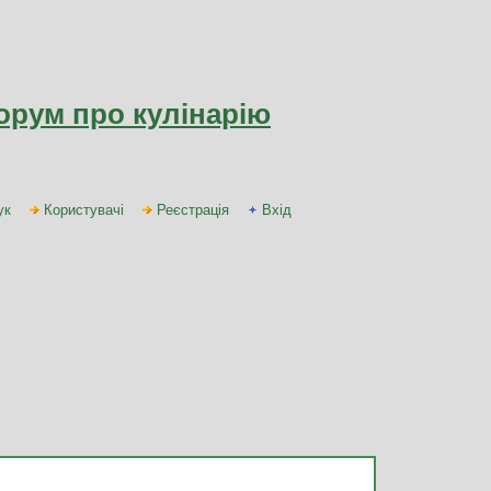
орум про кулінарію
ук
Користувачі
Реєстрація
Вхід
Автор