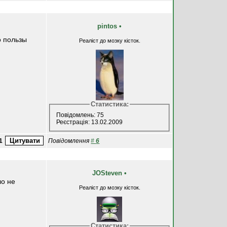
pintos
•
о пользы
Реаліст до мозку кісток.
Статистика:
Повідомлень: 75
Реєстрація: 13.02.2009
1
Повідомлення
#
6
JOSteven
•
ло не
Реаліст до мозку кісток.
Статистика: