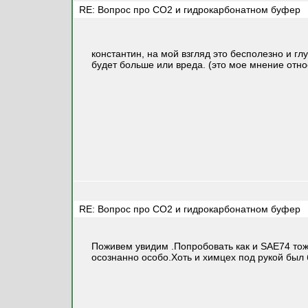
RE: Вопрос про СО2 и гидрокарбонатном буфер
константин, на мой взгляд это бесполезно и г
будет больше или вреда. (это мое мнение отн
RE: Вопрос про СО2 и гидрокарбонатном буфер
Поживем увидим .Попробовать как и SAE74 тоже
осознанно особо.Хоть и химцех под рукой был 