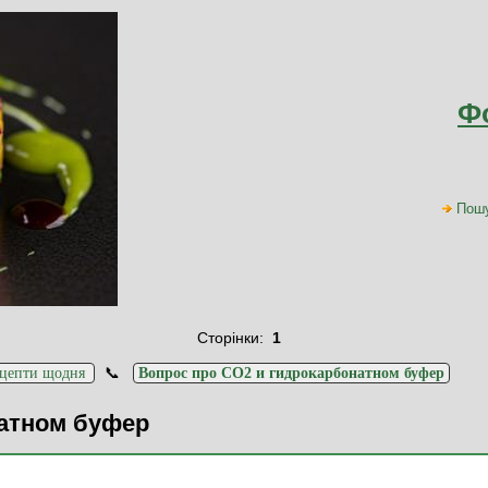
Ф
Пош
Сторінки:
1
📞
цепти щодня
Вопрос про СО2 и гидрокарбонатном буфер
натном буфер
Повідомлення