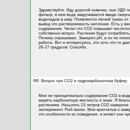
Здравствуйте. Иду дорогой новичка, лью УДО 
фильтр, в нем вода закручивается ввиде смерч
водопадом в акву. Появляется легкий туман от
вывод что растворяемость неплохая. Есть у ме
содержание. Читал что СО2 повышает кислотно
собственно вопрос. Растения будут потреблят
Почему спрашиваю. Замерял pH, а он не пониз
работы. Вот и интересуюсь, это хоть что-то д
26-27 градусов. Спасибо.
RE: Вопрос про СО2 и гидрокарбонатном буфер
Мне не принципиально содержание СО2 в воде, 
мерять карбонатную жесткость я знаю. Я боюсь
растениям. Насытить 13 литров СО2 наверное 
эксперимент. Рыб жалко. Мои крапчатые к зав
это особенности их поведения, а может они чу