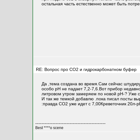
остальная часть естественно может быть потре
RE: Вопрос про СО2 и гидрокарбонатном буфер
Да ,тема создана во время.Сам сейчас штудирую
особо рН не падает 7,2-7,6.Вот прибор недавн
литровом утром замеряем по новой рН-? Уже 
И так же темкой добавлю .пока писал посты вы
:правда СО2 уже идет с 7,00Креветочник 20л-
---------------------------------------------
Best ****o scene